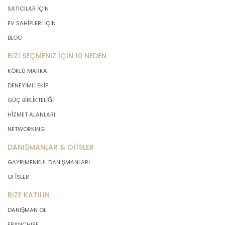
SATICILAR İÇİN
EV SAHİPLERİ İÇİN
BLOG
BİZİ SEÇMENİZ İÇİN 10 NEDEN
KÖKLÜ MARKA
DENEYİMLİ EKİP
GÜÇ BİRLİKTELİĞİ
HİZMET ALANLARI
NETWORKING
DANIŞMANLAR & OFİSLER
GAYRİMENKUL DANIŞMANLARI
OFİSLER
BİZE KATILIN
DANIŞMAN OL
FRANCHISE