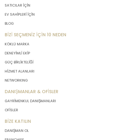
SATICILAR İÇİN
EV SAHİPLERİ İÇİN
BLOG
BİZİ SEÇMENİZ İÇİN 10 NEDEN
KÖKLÜ MARKA
DENEYİMLİ EKİP
GÜÇ BİRLİKTELİĞİ
HİZMET ALANLARI
NETWORKING
DANIŞMANLAR & OFİSLER
GAYRİMENKUL DANIŞMANLARI
OFİSLER
BİZE KATILIN
DANIŞMAN OL
FRANCHISE