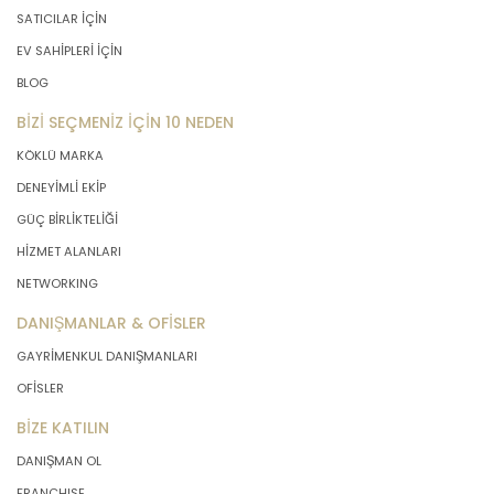
SATICILAR İÇİN
EV SAHİPLERİ İÇİN
BLOG
BİZİ SEÇMENİZ İÇİN 10 NEDEN
KÖKLÜ MARKA
DENEYİMLİ EKİP
GÜÇ BİRLİKTELİĞİ
HİZMET ALANLARI
NETWORKING
DANIŞMANLAR & OFİSLER
GAYRİMENKUL DANIŞMANLARI
OFİSLER
BİZE KATILIN
DANIŞMAN OL
FRANCHISE