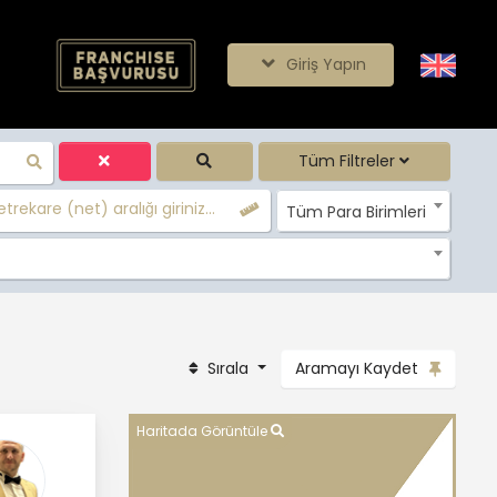
Giriş Yapın
Tüm Filtreler
trekare (net) aralığı giriniz...
Tüm Para Birimleri
Sırala
Aramayı Kaydet
Haritada Görüntüle