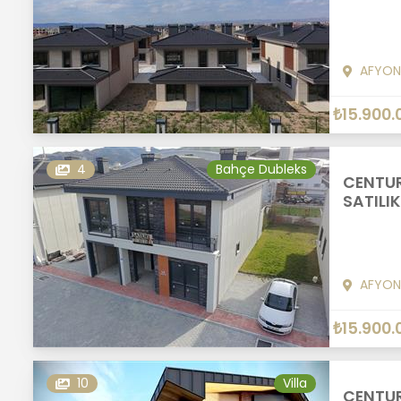
AFYON
₺15.900.
4
Bahçe Dubleks
CENTUR
SATILIK
AFYON
₺15.900.
10
Villa
CENTUR