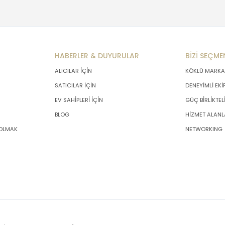
HABERLER & DUYURULAR
BİZİ SEÇME
ALICILAR İÇİN
KÖKLÜ MARKA
SATICILAR İÇİN
DENEYİMLİ EKİ
EV SAHİPLERİ İÇİN
GÜÇ BİRLİKTEL
BLOG
HİZMET ALANL
 OLMAK
NETWORKING