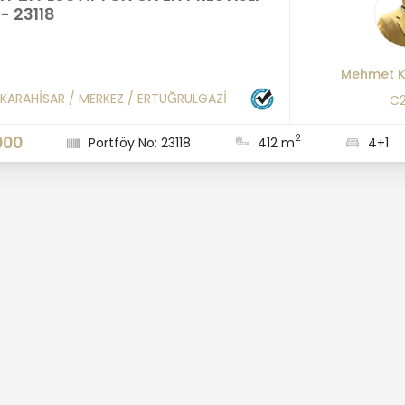
 - 23118
Mehmet K
KARAHİSAR
/
MERKEZ
/
ERTUĞRULGAZİ
C2
2
000
Portföy No: 23118
412 m
4+1