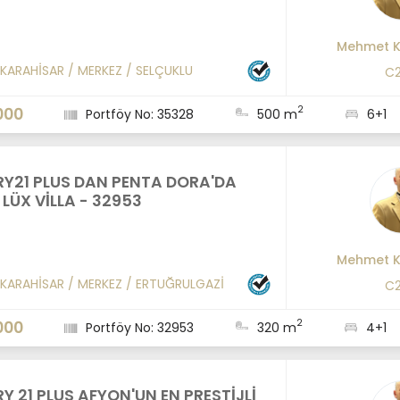
Mehmet K
KARAHİSAR
/
MERKEZ
/
SELÇUKLU
C2
2
000
Portföy No: 35328
500 m
6+1
Y21 PLUS DAN PENTA DORA'DA
 LÜX VİLLA - 32953
Mehmet K
KARAHİSAR
/
MERKEZ
/
ERTUĞRULGAZİ
C2
2
000
Portföy No: 32953
320 m
4+1
Y 21 PLUS AFYON'UN EN PRESTİJLİ