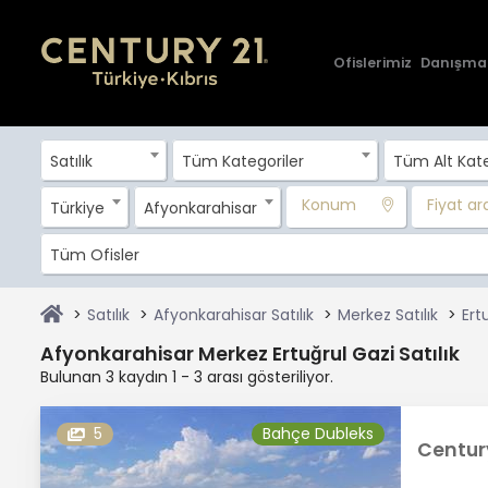
Ofislerimiz
Danışma
Satılık
Tüm Kategoriler
Tüm Alt Kate
Konum
Fiyat aral
Türkiye
Afyonkarahisar
Tüm Ofisler
Satılık
Afyonkarahisar Satılık
Merkez Satılık
Ert
Afyonkarahisar Merkez Ertuğrul Gazi Satılık
Bulunan 3 kaydın 1 - 3 arası gösteriliyor.
5
Bahçe Dubleks
Centur