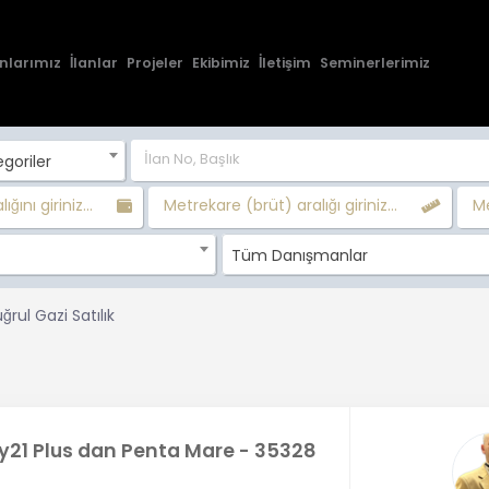
nlarımız
İlanlar
Projeler
Ekibimiz
İletişim
Seminerlerimiz
goriler
ığını giriniz...
Metrekare (brüt) aralığı giriniz...
Me
Tüm Danışmanlar
uğrul Gazi Satılık
y21 Plus dan Penta Mare - 35328