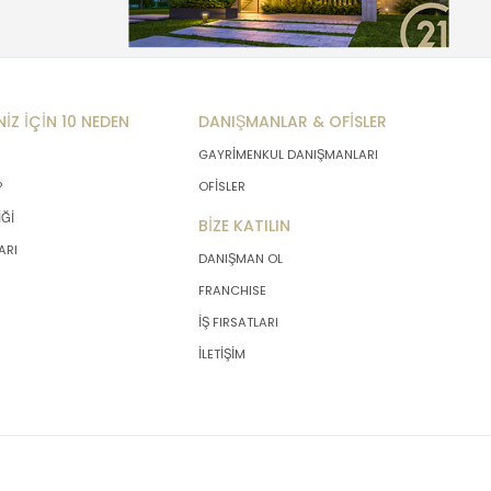
NİZ İÇİN 10 NEDEN
DANIŞMANLAR & OFİSLER
GAYRİMENKUL DANIŞMANLARI
P
OFİSLER
İĞİ
BİZE KATILIN
ARI
DANIŞMAN OL
FRANCHISE
İŞ FIRSATLARI
İLETİŞİM