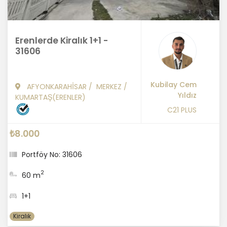
Erenlerde Kiralık 1+1 -
31606
Kubilay Cem
AFYONKARAHİSAR
/
MERKEZ
/
Yıldız
KUMARTAŞ(ERENLER)
C21 PLUS
₺8.000
Portföy No: 31606
2
60 m
1+1
Kiralık