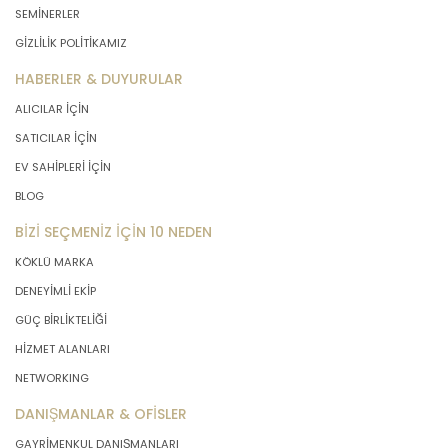
SEMİNERLER
GİZLİLİK POLİTİKAMIZ
HABERLER & DUYURULAR
ALICILAR İÇİN
SATICILAR İÇİN
EV SAHİPLERİ İÇİN
BLOG
BİZİ SEÇMENİZ İÇİN 10 NEDEN
KÖKLÜ MARKA
DENEYİMLİ EKİP
GÜÇ BİRLİKTELİĞİ
HİZMET ALANLARI
NETWORKING
DANIŞMANLAR & OFİSLER
GAYRİMENKUL DANIŞMANLARI