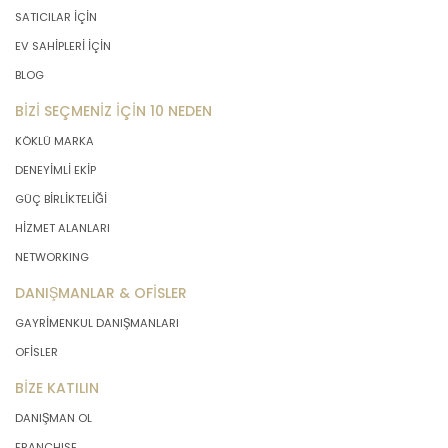
SATICILAR İÇİN
EV SAHİPLERİ İÇİN
BLOG
BİZİ SEÇMENİZ İÇİN 10 NEDEN
KÖKLÜ MARKA
DENEYİMLİ EKİP
GÜÇ BİRLİKTELİĞİ
HİZMET ALANLARI
NETWORKING
DANIŞMANLAR & OFİSLER
GAYRİMENKUL DANIŞMANLARI
OFİSLER
BİZE KATILIN
DANIŞMAN OL
FRANCHISE